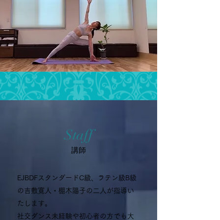
Staff
​講師
EJBDFスタンダードC級、ラテン級B級
の吉敷寛人・棚木陽子の二人が指導い
たします。
社交ダンス未経験や初心者の方でも大