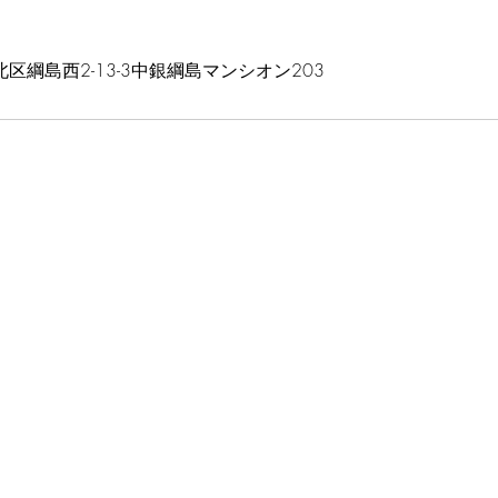
区綱島西2-13-3中銀綱島マンシオン203
YCダンススタジ
オ
お問合せ・見学や体験についてご相談ください。
045-642-4549
間
曜 12:00～21:00／土曜・祝日 12:00～18:00
日：日曜
時間外のレッスンについてはご相談ください