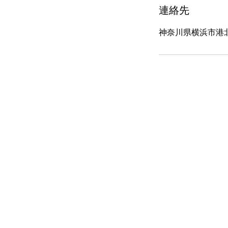
連絡先
神奈川県横浜市港北
H
気軽に
営業時
月曜～金
定休
※営業